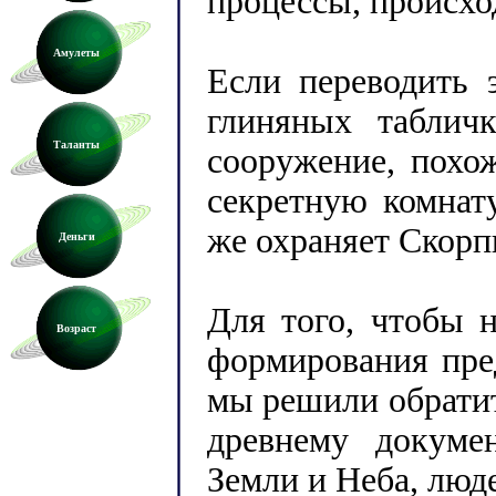
процессы, происхо
Амулеты
Если переводить 
глиняных табличк
Таланты
сооружение, похо
секретную комнат
же охраняет Скорп
Деньги
Для того, чтобы 
Возраст
формирования пред
мы решили обратит
древнему докуме
Земли и Неба, люде