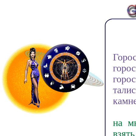
Доб
Горо
горо
горо
тали
камне
У на
на м
взят