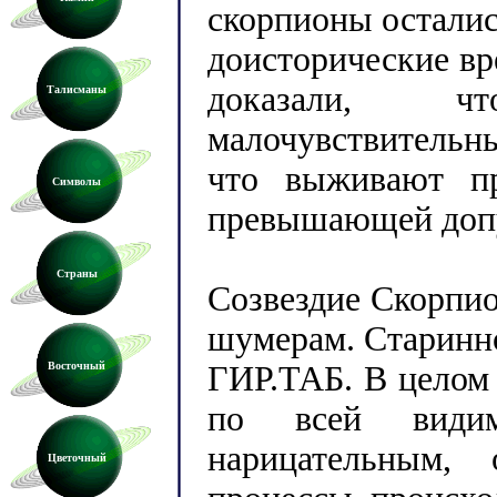
скорпионы осталис
доисторические вр
доказали, ч
Талисманы
малочувствительн
что выживают пр
Символы
превышающей доп
Страны
Созвездие Скорпи
шумерам. Старинно
Восточный
ГИР.ТАБ. В целом 
по всей видим
нарицательным, 
Цветочный