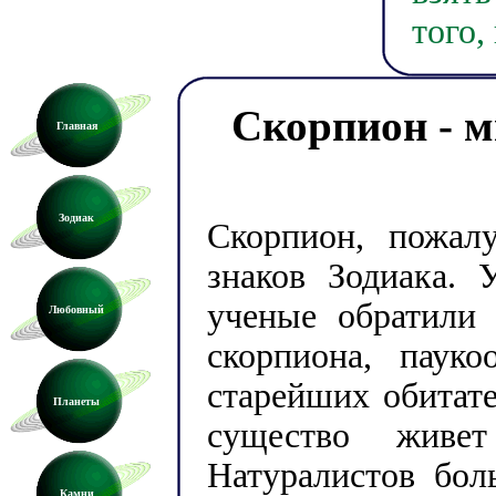
того,
Скорпион - м
Главная
Зодиак
Скорпион, пожал
знаков Зодиака. 
ученые обратили
Любовный
скорпиона, пауко
старейших обитат
Планеты
существо живе
Натуралистов бол
Камни