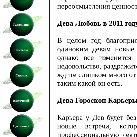
переосмысления ценност
Дева Любовь в 2011 год
Талисманы
В целом год благопри
одиноким девам новые 
Символы
однако все изменится 
недовольство, раздражит
ждите слишком много от 
Страны
таким какой он есть.
Дева Гороскоп Карьеры 
Восточный
Карьера у Дев будет бе
новые встречи, кот
Цветочный
профессиональную деяте