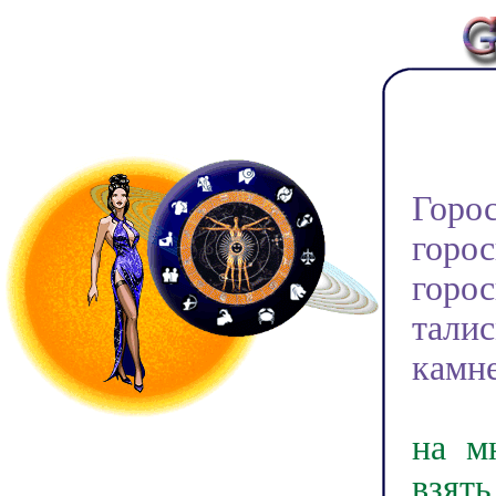
Доб
Горо
горо
горо
тали
камне
У на
на м
взят