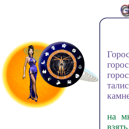
Доб
Горо
горо
горо
тали
камне
У на
на м
взят