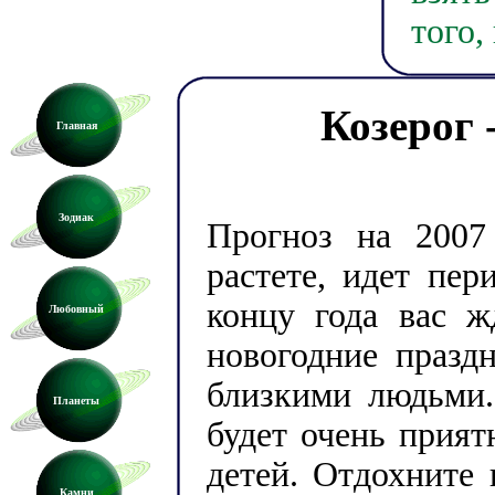
того,
Козерог 
Главная
Зодиак
Прогноз на 2007
растете, идет пер
концу года вас ж
Любовный
новогодние празд
близкими людьми
Планеты
будет очень прият
детей. Отдохните 
Камни