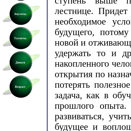
ступень выше п
лестнице. Придет
Амулеты
необходимое усл
будущего, потому
Таланты
новой и отживающ
удержать то и др
накопленного чело
Деньги
открытия по назна
потерять полезное
Возраст
задача, как в обу
прошлого опыта.
развиваться, учи
будущее и воплощ